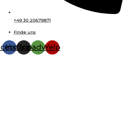
+49 30 20679871
Finde uns
acebook
Instagram
Tripadvisor
Yelp