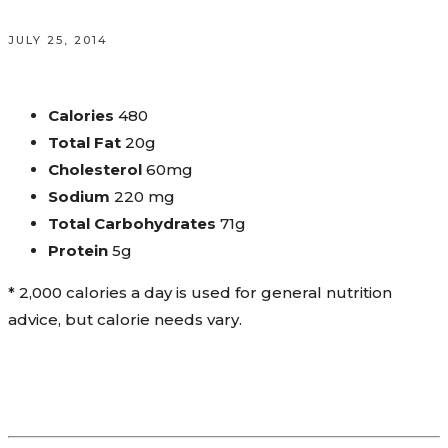
JULY 25, 2014
Calories
480
Total Fat
20g
Cholesterol
60mg
Sodium
220 mg
Total Carbohydrates
71g
Protein
5g
* 2,000 calories a day is used for general nutrition
advice, but calorie needs vary.